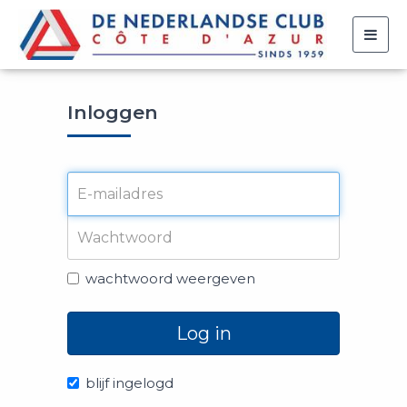
Togg
navig
Inloggen
wachtwoord weergeven
Log in
blijf ingelogd