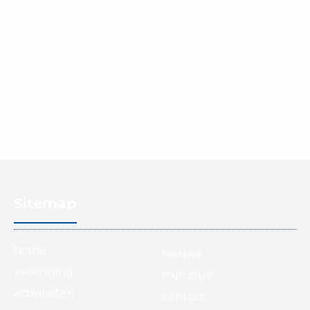
Sitemap
home
nieuws
vereniging
mijn club
activiteiten
contact