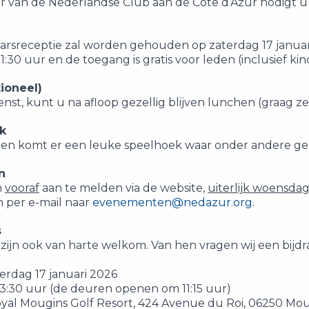
 van de Nederlandse Club aan de Côte d’Azur nodigt u 
arsreceptie zal worden gehouden op zaterdag 17 januar
1:30 uur en de toegang is gratis voor leden (inclusief kind
ioneel)
enst, kunt u na afloop gezellig blijven lunchen (graag z
k
ren komt er een leuke speelhoek waar onder andere g
n
h
vooraf
aan te melden via de website,
uiterlijk woensdag
n per e-mail naar
evenementen@nedazur.org
.
s
zijn ook van harte welkom. Van hen vragen wij een bijdr
erdag 17 januari 2026
-13:30 uur (de deuren openen om 11:15 uur)
yal Mougins Golf Resort, 424 Avenue du Roi, 06250 Mo