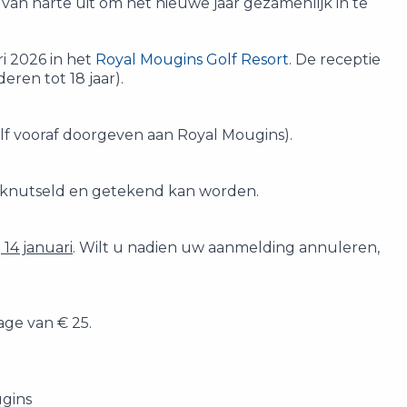
van harte uit om het nieuwe jaar gezamenlijk in te
i 2026 in het
Royal Mougins Golf Resort
. De receptie
eren tot 18 jaar).
elf vooraf doorgeven aan Royal Mougins).
eknutseld en getekend kan worden.
 14 januari
. Wilt u nadien uw aanmelding annuleren,
age van € 25.
ugins