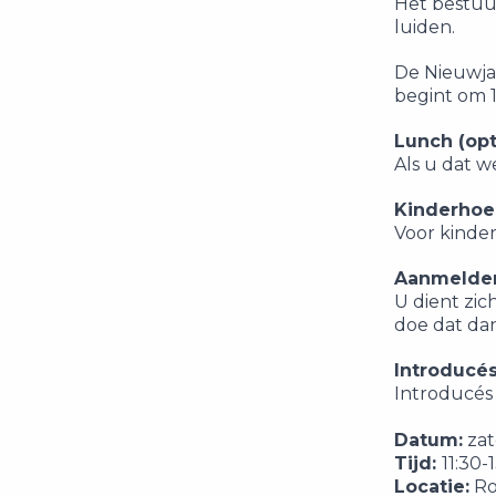
Het bestuur
luiden.
De Nieuwja
begint om 1
Lunch (opt
Als u dat w
Kinderhoe
Voor kinde
Aanmelde
U dient zic
doe dat da
Introducé
Introducés 
Datum:
zat
Tijd:
11:30
Locatie:
Ro