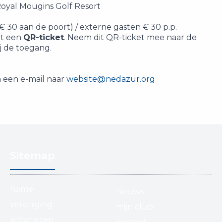
oyal Mougins Golf Resort
 (€ 30 aan de poort) / externe gasten € 30 p.p.
et een
QR-ticket
. Neem dit QR-ticket mee naar de
j de toegang.
n een e-mail naar
website@nedazur.org
Sitemap
home
nieuws
vereniging
mijn club
activiteiten