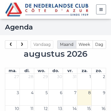
Togg
navig
Agenda
Vandaag
Maand
Week
Dag
augustus 2026
ma.
di.
wo.
do.
vr.
za.
zo.
27
28
29
30
31
1
2
3
4
5
6
7
8
9
10
11
12
13
14
15
16