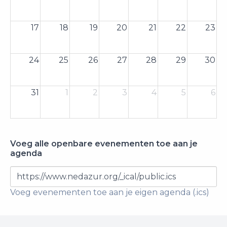
17
18
19
20
21
22
23
24
25
26
27
28
29
30
31
1
2
3
4
5
6
Voeg alle openbare evenementen toe aan je
agenda
https://www.nedazur.org/_ical/public.ics
Voeg evenementen toe aan je eigen agenda (.ics)