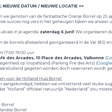
; NIEUWE DATUM / NIEUWE LOCATIE ==
we genoten van de fantastische Oranje Borrel op 25 apri
ie succes nog vers in het geheugen kijken we alweer u
alvast in je agenda:
zaterdag 6 juni!
We organiseren da
de borrels afwisselend georganiseerd in de Var (83) en
i 17.00-19.00 uur
afé des Arcades, 10 Place des Arcades, Valbonne
(
Go
genheid op loopafstand (Parking Pre des Arts) (
Google
 aansluitend gegeten worden doch reserveren wordt gea
m voor de Holland Huis Borrel
er aangekondigd, hebben we ontzettend veel leuke su
at “Holland” officieel natuurlijk “Nederland” zou moete
 Borrel
landse Borrel