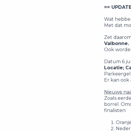
== UPDATE
Wat hebben 
Met dat moo
Zet daarom 
Valbonne.
Ook worden 
Datum 6 jun
Locatie; C
Parkeergele
Er kan ook
Nieuwe naa
Zoals eerd
borrel. Omd
finalisten:
Oranje
Neder