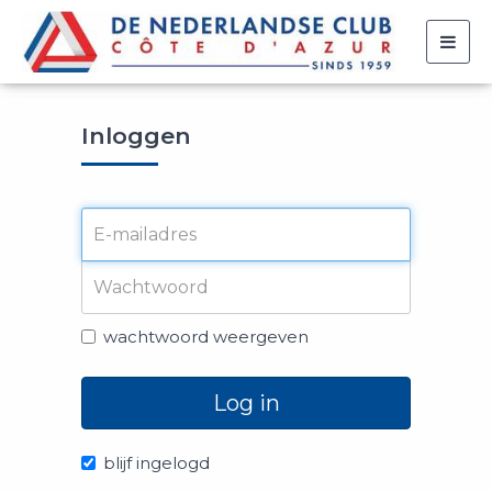
Togg
navig
Inloggen
wachtwoord weergeven
Log in
blijf ingelogd