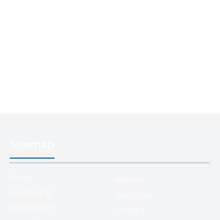
Sitemap
home
nieuws
vereniging
mijn club
activiteiten
contact