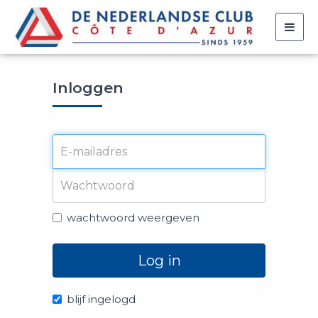
Togg
navig
Inloggen
wachtwoord weergeven
Log in
blijf ingelogd