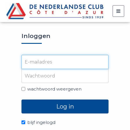
Togg
navig
Inloggen
wachtwoord weergeven
Log in
blijf ingelogd